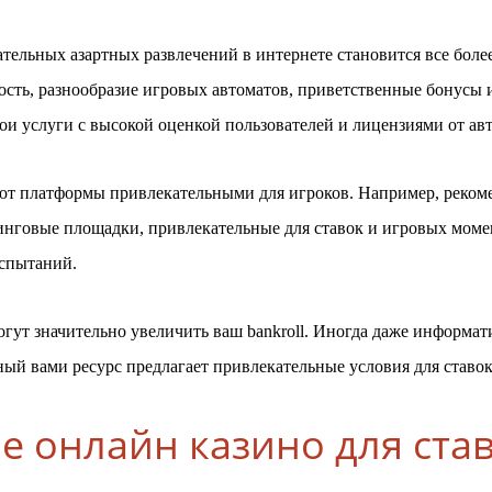
тельных азартных развлечений в интернете становится все боле
ность, разнообразие игровых автоматов, приветственные бонусы
ои услуги с высокой оценкой пользователей и лицензиями от ав
ют платформы привлекательными для игроков. Например, реком
тинговые площадки, привлекательные для ставок и игровых мом
испытаний.
огут значительно увеличить ваш bankroll. Иногда даже информа
ный вами ресурс предлагает привлекательные условия для ставо
е онлайн казино для ста