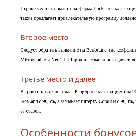
Первое место занимает платформа Luckster с коэффиц
также предлагает привлекательную программу лояльно
Второе место
Следует обратить внимание на Betfortune, где коэффиц
Microgaming и NetEnt. Широкие возможности для став
Третье место и далее
В тройке также оказалась KingSpin с коэффициентом 9
SlotLand с 96,5%, а замыкает пятёрку CoralBet с 96,
от ставок.
Особенности бонусов