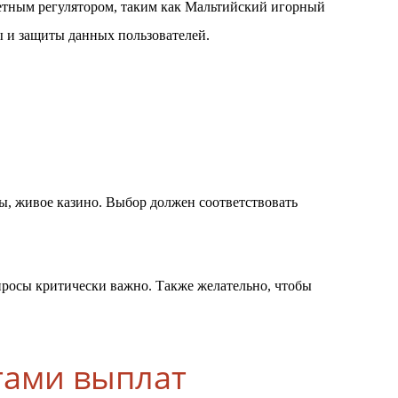
етным регулятором, таким как Мальтийский игорный
ы и защиты данных пользователей.
, живое казино. Выбор должен соответствовать
просы критически важно. Также желательно, чтобы
тами выплат