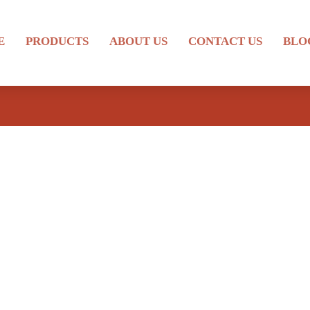
E
PRODUCTS
ABOUT US
CONTACT US
BLO