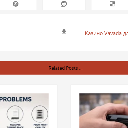
Казино Vavada дл
Related Posts ...