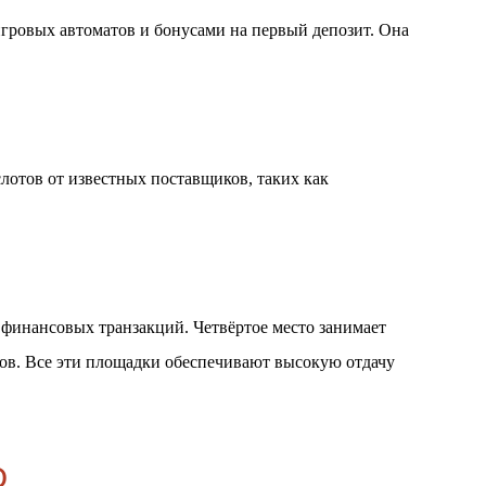
игровых автоматов и бонусами на первый депозит. Она
слотов от известных поставщиков, таких как
 финансовых транзакций. Четвёртое место занимает
иков. Все эти площадки обеспечивают высокую отдачу
о