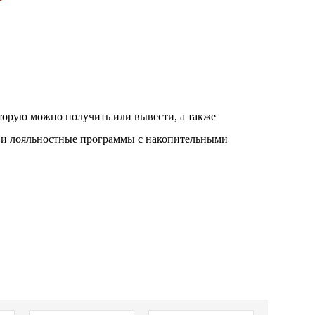
торую можно получить или вывести, а также
ы и лояльностные программы с накопительными