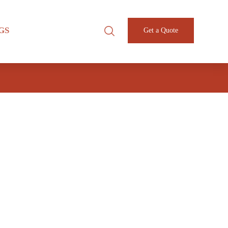
GS
Get a Quote