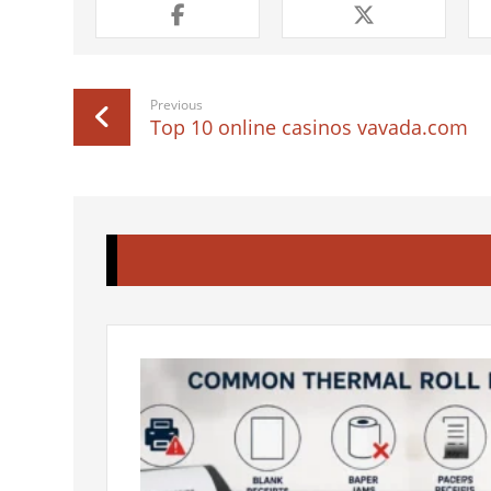
Previous
Top 10 online casinos vavada.com