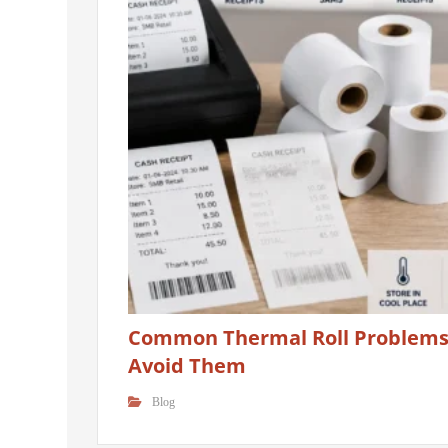
Common Thermal Roll Problems
Avoid Them
Blog