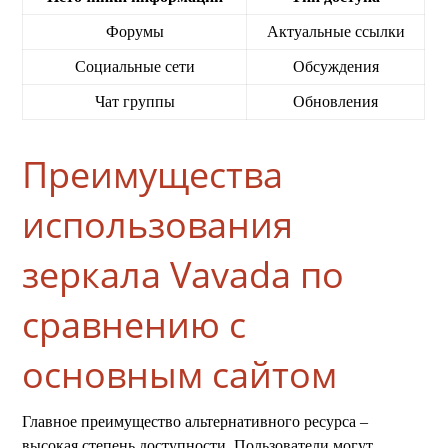
Форумы
Актуальные ссылки
Социальные сети
Обсуждения
Чат группы
Обновления
Преимущества
использования
зеркала Vavada по
сравнению с
основным сайтом
Главное преимущество альтернативного ресурса –
высокая степень доступности. Пользователи могут