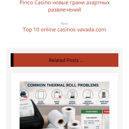
Pinco Casino новые грани азартных
развлечений
Next
Top 10 online casinos vavada.com
Related Posts ...