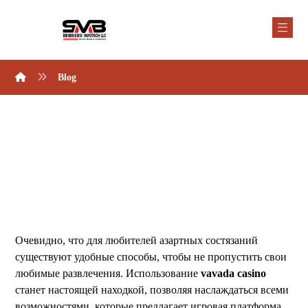
Blog
Очевидно, что для любителей азартных состязаний
существуют удобные способы, чтобы не пропустить свои
любимые развлечения. Использование
vavada casino
станет настоящей находкой, позволяя наслаждаться всеми
возможностями, которые предлагает игровая платформа,